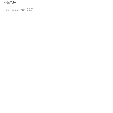
FREYJA
час назад
26,7 т.