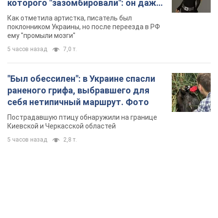
которого "зазомбировали": он даже
русского не знал, а теперь хочет
Как отметила артистка, писатель был
геноцида украинцев
поклонником Украины, но после переезда в РФ
ему "промыли мозги"
5 часов назад
7,0 т.
"Был обессилен": в Украине спасли
раненого грифа, выбравшего для
себя нетипичный маршрут. Фото
Пострадавшую птицу обнаружили на границе
Киевской и Черкасской областей
5 часов назад
2,8 т.