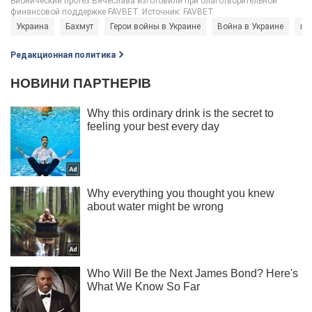
Украина
Бахмут
Герои войны в Украине
Война в Украине
во
Редакционная политика