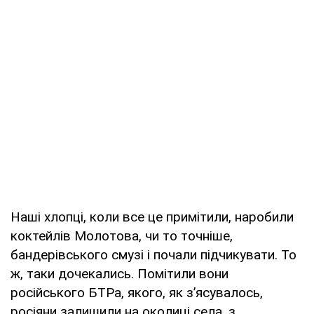
Наші хлопці, коли все це примітили, наробили
коктейлів Молотова, чи то точніше,
бандерівського смузі і почали підчикувати. То
ж, таки дочекались. Помітили вони
російського БТРа, якого, як з’ясувалось,
росіяни залишили на околиці села, з