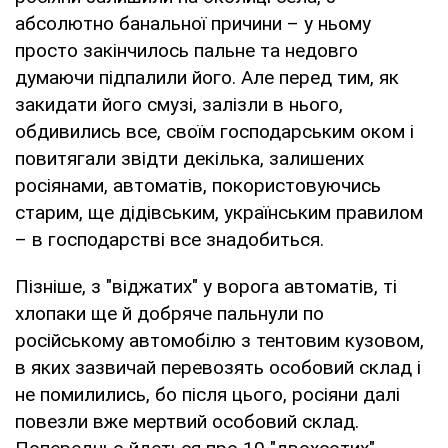
абсолютно банальної причини – у ньому
просто закінчилось пальне та недовго
думаючи підпалили його. Але перед тим, як
закидати його смузі, залізли в нього,
обдивились все, своїм господарським оком і
повитягали звідти декілька, залишених
росіянами, автоматів, покористовуючись
старим, ще дідівським, українським правилом
– в господарстві все знадобиться.
Пізніше, з "віджатих" у ворога автоматів, ті
хлопаки ще й добряче пальнули по
російському автомобілю з тентовим кузовом,
в яких зазвичай перевозять особовий склад і
не помилились, бо після цього, росіяни далі
повезли вже мертвий особовий склад.