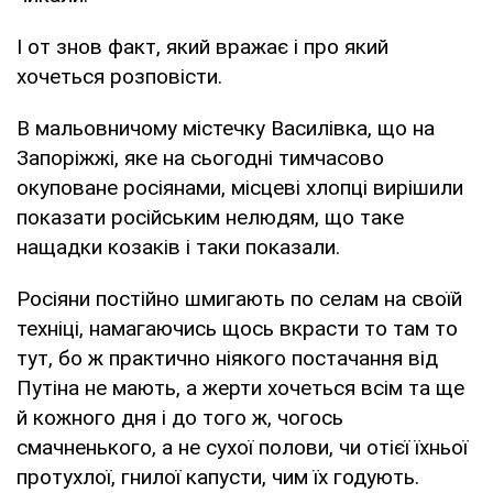
І от знов факт, який вражає і про який
хочеться розповісти.
В мальовничому містечку Василівка, що на
Запоріжжі, яке на сьогодні тимчасово
окуповане росіянами, місцеві хлопці вирішили
показати російським нелюдям, що таке
нащадки козаків і таки показали.
Росіяни постійно шмигають по селам на своїй
техніці, намагаючись щось вкрасти то там то
тут, бо ж практично ніякого постачання від
Путіна не мають, а жерти хочеться всім та ще
й кожного дня і до того ж, чогось
смачненького, а не сухої полови, чи отієї їхньої
протухлої, гнилої капусти, чим їх годують.