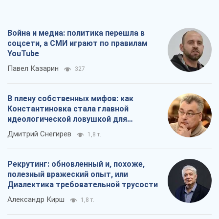
Война и медиа: политика перешла в
соцсети, а СМИ играют по правилам
YouTube
Павел Казарин
327
В плену собственных мифов: как
Константиновка стала главной
идеологической ловушкой для
российских оккупантов
Дмитрий Снегирев
1,8 т.
Рекрутинг: обновленный и, похоже,
полезный вражеский опыт, или
Диалектика требовательной трусости
Александр Кирш
1,8 т.