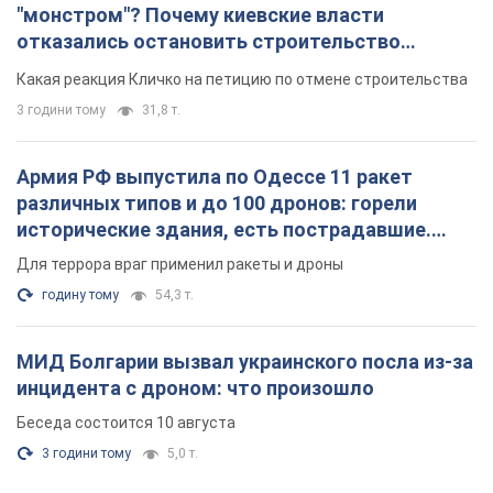
"монстром"? Почему киевские власти
отказались остановить строительство
небоскреба "московского верующего"
Какая реакция Кличко на петицию по отмене строительства
3 години тому
31,8 т.
Армия РФ выпустила по Одессе 11 ракет
различных типов и до 100 дронов: горели
исторические здания, есть пострадавшие.
Фото и видео
Для террора враг применил ракеты и дроны
годину тому
54,3 т.
МИД Болгарии вызвал украинского посла из-за
инцидента с дроном: что произошло
Беседа состоится 10 августа
3 години тому
5,0 т.