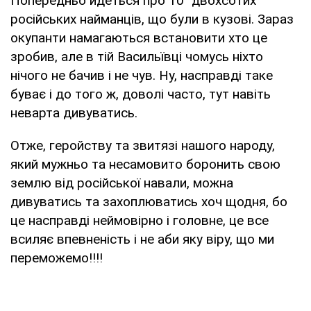
Попередньо йдеться про 10 "двохсотих"
російських найманців, що були в кузові. Зараз
окупанти намагаються встановити хто це
зробив, але в тій Васильївці чомусь ніхто
нічого не бачив і не чув. Ну, насправді таке
буває і до того ж, доволі часто, тут навіть
неварта дивуватись.
Отже, геройству та звитязі нашого народу,
який мужньо та несамовито боронить свою
землю від російської навали, можна
дивуватись та захоплюватись хоч щодня, бо
це насправді неймовірно і головне, це все
всиляє впевненість і не аби яку віру, що ми
переможемо!!!!