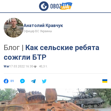
Анатолий Кравчук
Офицер ВС Украины
Блог |
Как сельские ребята
сожгли БТР
War
17.03.2022 16:30
40,3 т.
89