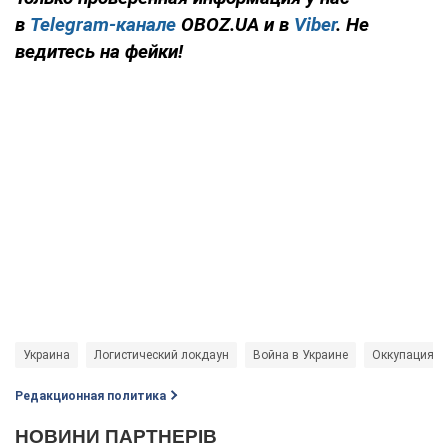
в
Telegram-канале
OBOZ.UA и в
Viber
. Не
ведитесь на фейки!
Украина
Логистический локдаун
Война в Украине
Оккупация 
Редакционная политика