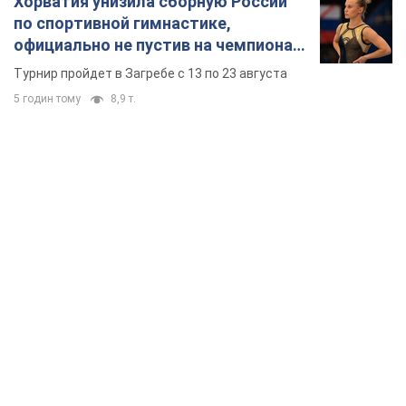
Хорватия унизила сборную России
по спортивной гимнастике,
официально не пустив на чемпионат
Европы основных спортсменов
Турнир пройдет в Загребе с 13 по 23 августа
5 годин тому
8,9 т.