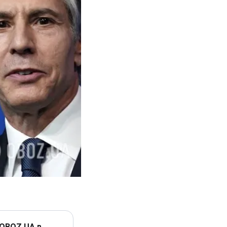
 OBOZ.UA в