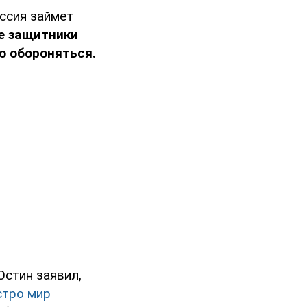
оссия займет
е защитники
о обороняться.
стин заявил,
стро мир