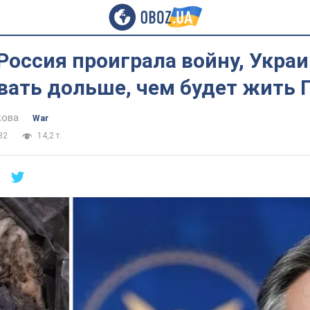
Россия проиграла войну, Украи
вать дольше, чем будет жить 
кова
War
32
14,2 т.