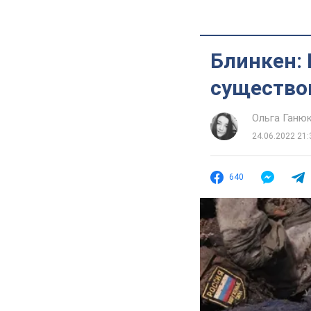
Блинкен: 
существо
Ольга Ганю
24.06.2022 21:
640