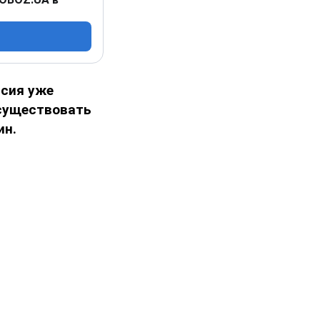
сия уже
 существовать
ин.