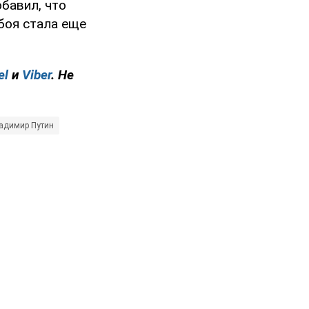
бавил, что
боя стала еще
el
и
Viber
. Не
адимир Путин