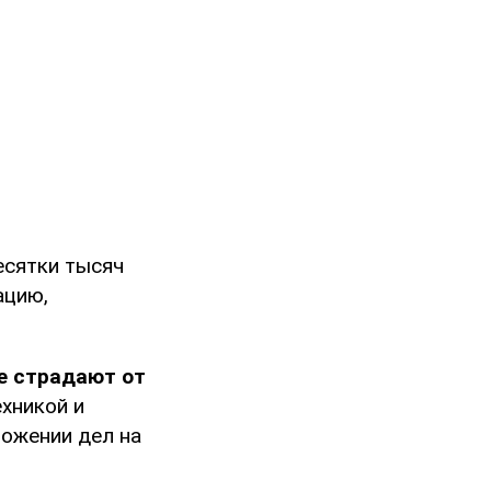
есятки тысяч
ацию,
е страдают от
ехникой и
ложении дел на