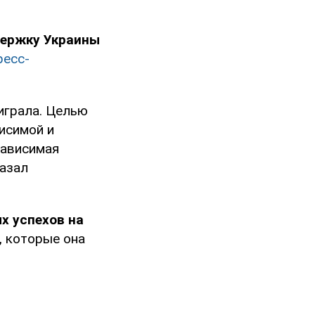
держку Украины
ресс-
играла. Целью
висимой и
зависимая
казал
х успехов на
, которые она