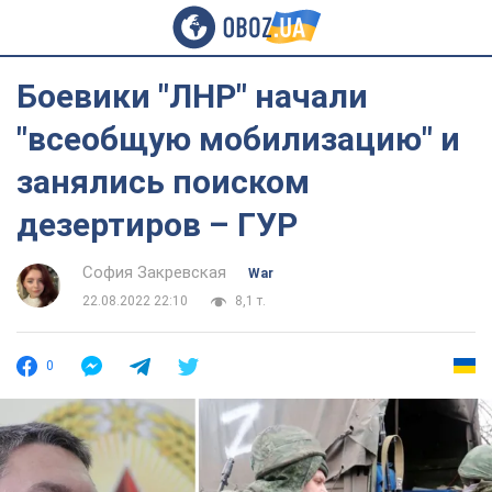
Боевики "ЛНР" начали
"всеобщую мобилизацию" и
занялись поиском
дезертиров – ГУР
София Закревская
War
22.08.2022 22:10
8,1 т.
0