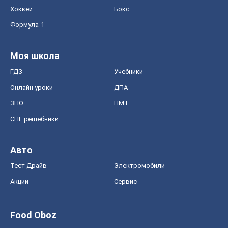
Хоккей
Бокс
Формула-1
Моя школа
ГДЗ
Учебники
Онлайн уроки
ДПА
ЗНО
НМТ
СНГ решебники
Авто
Тест Драйв
Электромобили
Акции
Сервис
Food Oboz