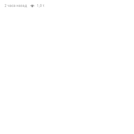
2 часа назад
1,0 т.