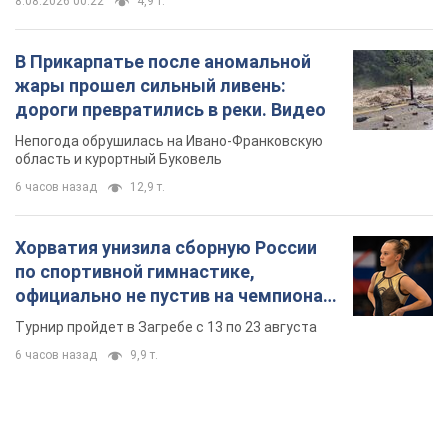
8.08.2026 00:22
4,9 т.
В Прикарпатье после аномальной
жары прошел сильный ливень:
дороги превратились в реки. Видео
Непогода обрушилась на Ивано-Франковскую
область и курортный Буковель
6 часов назад
12,9 т.
Хорватия унизила сборную России
по спортивной гимнастике,
официально не пустив на чемпионат
Европы основных спортсменов
Турнир пройдет в Загребе с 13 по 23 августа
6 часов назад
9,9 т.