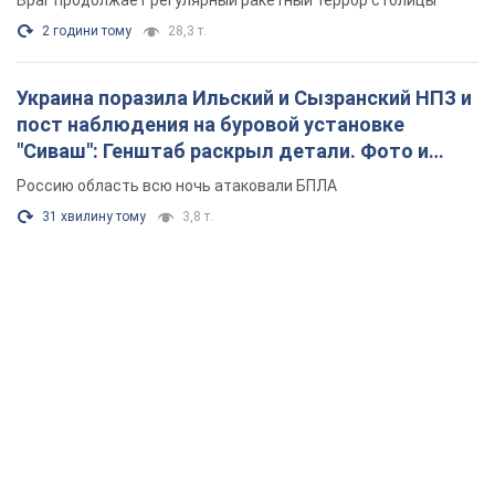
Враг продолжает регулярный ракетный террор столицы
2 години тому
28,3 т.
Украина поразила Ильский и Сызранский НПЗ и
пост наблюдения на буровой установке
"Сиваш": Генштаб раскрыл детали. Фото и
видео
Россию область всю ночь атаковали БПЛА
31 хвилину тому
3,8 т.