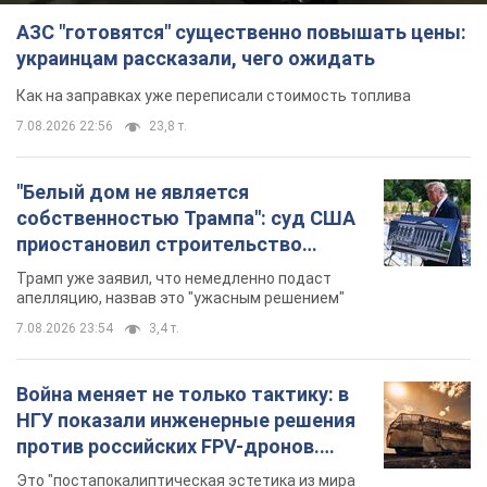
АЗС "готовятся" существенно повышать цены:
украинцам рассказали, чего ожидать
Как на заправках уже переписали стоимость топлива
7.08.2026 22:56
23,8 т.
"Белый дом не является
собственностью Трампа": суд США
приостановил строительство
бального зала стоимостью 400 млн
Трамп уже заявил, что немедленно подаст
долларов
апелляцию, назвав это "ужасным решением"
7.08.2026 23:54
3,4 т.
Война меняет не только тактику: в
НГУ показали инженерные решения
против российских FPV-дронов.
Фото
Это "постапокалиптическая эстетика из мира