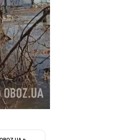
 OBOZ.UA в