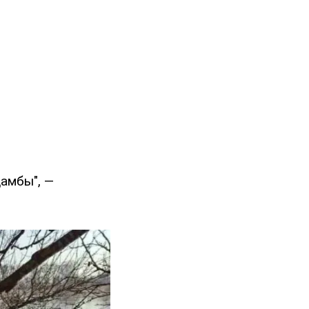
дамбы", —