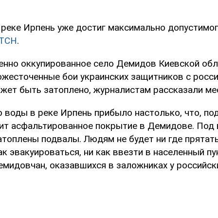
 реке Ирпень уже достиг максимально допустимог
ТСН
.
менно оккупированное село Демидов Киевской обл
жесточенные бои украинских защитников с росс
ожет быть затоплено, журналистам рассказали ме
о воды в реке Ирпень прибыло настолько, что, п
опит асфальтированное покрытие в Демидове. Под 
атоплены подвалы. Людям не будет ни где прятат
ак эвакуироваться, ни как ввезти в населенный пу
емидовчан, оказавшихся в заложниках у российск