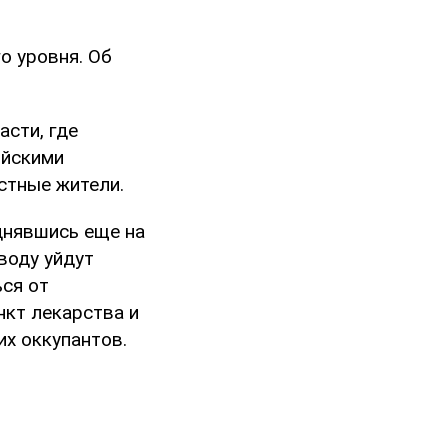
о уровня. Об
асти, где
ийскими
стные жители.
однявшись еще на
воду уйдут
ься от
нкт лекарства и
их оккупантов.