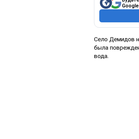
Google
Село Демидов н
была поврежден
вода.