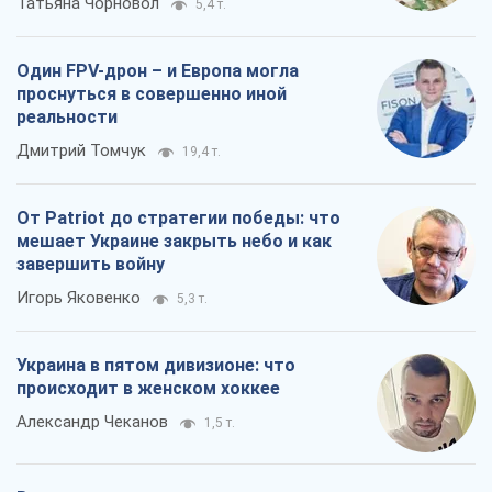
Татьяна Чорновол
5,4 т.
Один FPV-дрон – и Европа могла
проснуться в совершенно иной
реальности
Дмитрий Томчук
19,4 т.
От Patriot до стратегии победы: что
мешает Украине закрыть небо и как
завершить войну
Игорь Яковенко
5,3 т.
Украина в пятом дивизионе: что
происходит в женском хоккее
Александр Чеканов
1,5 т.