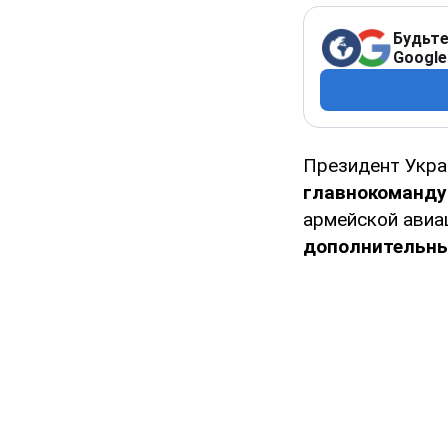
Будьте
Google
Президент Укр
главнокоманд
армейской авиа
дополнительны