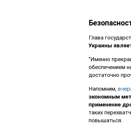
Безопаснос
Глава государс
Украины являе
"Именно прекра
обеспечением н
достаточно про
Напомним,
вчер
экономным мет
применение др
таких перехватч
повышаться.