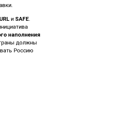
авки.
URL
и
SAFE
.
инициатива
ого наполнения
страны должны
ивать Россию