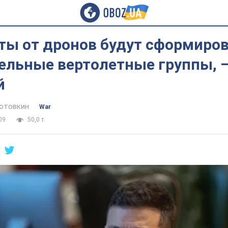
ты от дронов будут сформиро
ельные вертолетные группы, 
й
отовкин
War
09
50,0 т.