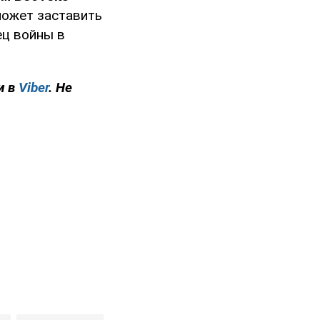
может заставить
ец войны в
и в
Viber
. Не