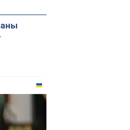
ваны
–