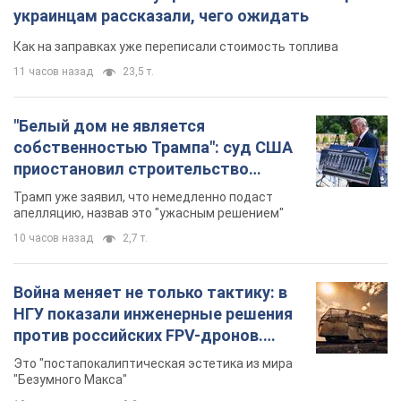
украинцам рассказали, чего ожидать
Как на заправках уже переписали стоимость топлива
11 часов назад
23,5 т.
"Белый дом не является
собственностью Трампа": суд США
приостановил строительство
бального зала стоимостью 400 млн
Трамп уже заявил, что немедленно подаст
долларов
апелляцию, назвав это "ужасным решением"
10 часов назад
2,7 т.
Война меняет не только тактику: в
НГУ показали инженерные решения
против российских FPV-дронов.
Фото
Это "постапокалиптическая эстетика из мира
"Безумного Макса"