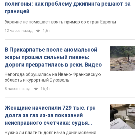
полигоны: как проблему джипинга решают за
границей
Украине не помешает взять пример со стран Европы
12 часов назад
1,6 т.
В Прикарпатье после аномальной
жары прошел сильный ливень:
дороги превратились в реки. Видео
Непогода обрушилась на Ивано-Франковскую
область и курортный Буковель
8 часов назад
16,4 т.
Женщине начислили 729 тыс. грн
долга за газ из-за показаний
неисправного счетчика: судья
вынес неожиданное решение
Нужно ли платить долг из-за доначисления