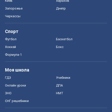
Киев
Харьков
Запорожье
Днепр
Черкассы
Спорт
Футбол
Баскетбол
Хоккей
Бокс
Формула-1
Моя школа
ГДЗ
Учебники
Онлайн уроки
ДПА
ЗНО
НМТ
СНГ решебники