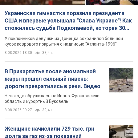
Украинская гимнастка поразила президента
США и впервые услышала "Слава Украине"! Как
сложилась судьба Подкопаевой, которая 30
лет назад завоевала "золото" Олимпиады
У поклонников девушки из Донецка сохранился большой
кусок коврового покрытия с надписью "Атланта-1996"
8.08.2026 18:30
38,4 т.
В Прикарпатье после аномальной
жары прошел сильный ливень:
дороги превратились в реки. Видео
Непогода обрушилась на Ивано-Франковскую
область и курортный Буковель
8.08.2026 09:27
39,4 т.
Женщине начислили 729 тыс. грн
долга за газ из-за показаний