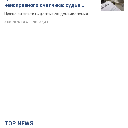
неисправного счетчика: судья
вынес неожиданное решение
Нужно ли платить долг из-за доначисления
8.08.2026 14:43
32,4 т.
TOP NEWS