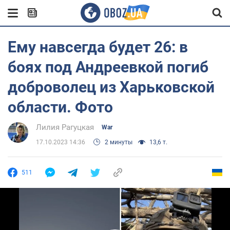
Ему навсегда будет 26: в
боях под Андреевкой погиб
доброволец из Харьковской
области. Фото
Лилия Рагуцкая
War
17.10.2023 14:36
2 минуты
13,6 т.
511