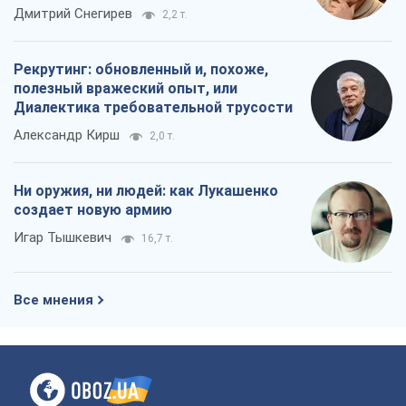
Ни оружия, ни людей: как Лукашенко
создает новую армию
Игар Тышкевич
16,7 т.
Все мнения
О компании
Команда
Правовая информация
Политика
конфиденциальности
Реклама на сайте
Документы
Редакционная политика
Журналисты OBOZ.UA на месте
событий