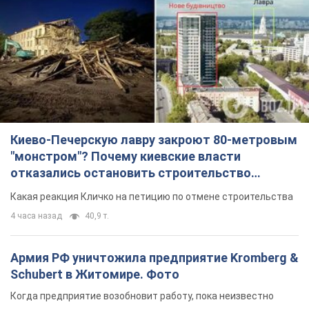
Киево-Печерскую лавру закроют 80-метровым
"монстром"? Почему киевские власти
отказались остановить строительство
небоскреба "московского верующего"
Какая реакция Кличко на петицию по отмене строительства
4 часа назад
40,9 т.
Армия РФ уничтожила предприятие Kromberg &
Schubert в Житомире. Фото
Когда предприятие возобновит работу, пока неизвестно
22 минуты назад
2,8 т.
МИД Болгарии вызвал украинского посла из-за
инцидента с дроном: что произошло
Беседа состоится 10 августа
4 часа назад
5,9 т.