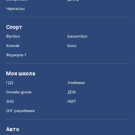
Моя школа
ГДЗ
Учебники
Онлайн уроки
ДПА
ЗНО
НМТ
СНГ решебники
Авто
Тест Драйв
Электромобили
Акции
Сервис
Food Oboz
Рецепты
Напитки
Диеты