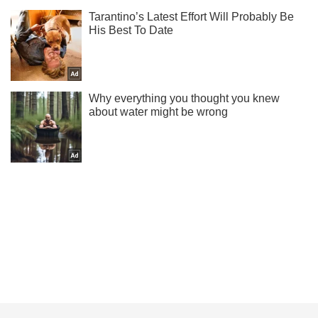
Не пропусти молнию! Подписывайся на нас в Telegram
Подписаться
Подписаться
Есть один "нюанс":...
Важное