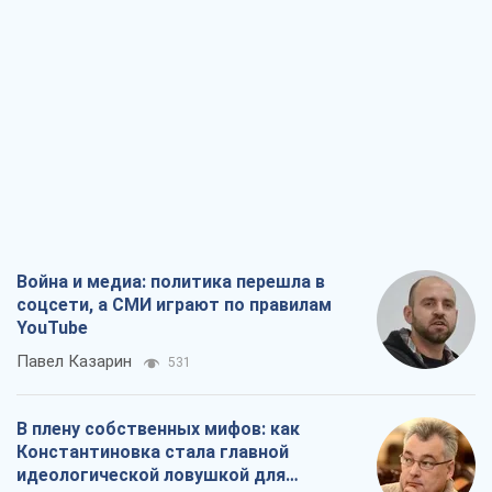
Война и медиа: политика перешла в
соцсети, а СМИ играют по правилам
YouTube
Павел Казарин
531
В плену собственных мифов: как
Константиновка стала главной
идеологической ловушкой для
российских оккупантов
Дмитрий Снегирев
2,2 т.
Рекрутинг: обновленный и, похоже,
полезный вражеский опыт, или
Диалектика требовательной трусости
Александр Кирш
2,0 т.