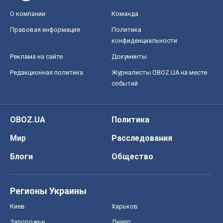
OBOZ.UA
Политика
Мир
Расследования
Блоги
Общество
Регионы Украины
Киев
Харьков
Запорожье
Днепр
Черкассы
Спорт
Футбол
Баскетбол
Хоккей
Бокс
Формула-1