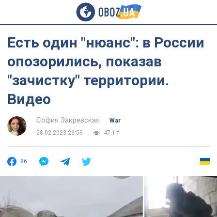
Есть один "нюанс": в России
опозорились, показав
"зачистку" территории.
Видео
София Закревская
War
28.02.2023 23:59
47,1 т.
86