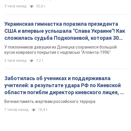
3 часа назад
32,6 т.
Украинская гимнастка поразила президента
США и впервые услышала "Слава Украине"! Как
сложилась судьба Подкопаевой, которая 30
лет назад завоевала "золото" Олимпиады
У поклонников девушки из Донецка сохранился большой
кусок коврового покрытия с надписью "Атланта-1996"
2 часа назад
7,2 т.
Заботилась об учениках и поддерживала
учителей: в результате удара РФ по Киевской
области погибли директор киевского лицея, её
муж и внук
Вечная память жертвам российского террора
7 часов назад
18,4 т.