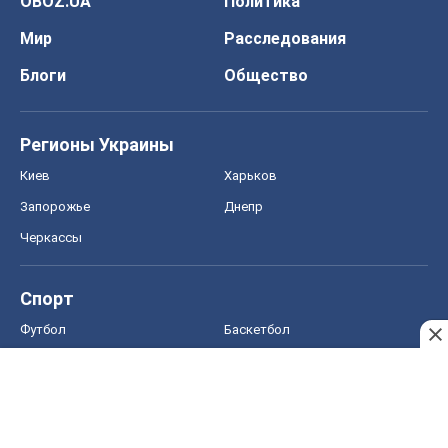
OBOZ.UA
Политика
Мир
Расследования
Блоги
Общество
Регионы Украины
Киев
Харьков
Запорожье
Днепр
Черкассы
Спорт
Футбол
Баскетбол
Хоккей
Бокс
Формула-1