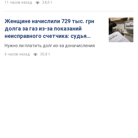
11 часов назад
24,0 т.
Женщине начислили 729 тыс. грн
долга за газ из-за показаний
неисправного счетчика: судья
вынес неожиданное решение
Нужно ли платить долг из-за доначисления
6 часов назад
30,8 т.