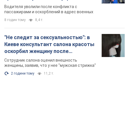
военным и поплатился за это.
Водителя уволили после конфликта с
Видео
пассажирами и оскорблений в адрес военных
8 годин тому
8,4 т.
"Не следит за сексуальностью": в
Киеве консультант салона красоты
оскорбил женщину после
химиотерапии, разгорелся скандал.
Сотрудник салона оценил внешность
Фото
женщины, заявив, что у нее "мужская стрижка"
2 години тому
11,2 т.