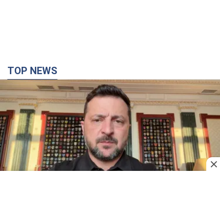
"Защита нашей жизни": Зеленский об
антибаллистической системе FREYJA,
санкциях против России и поддержке аграриев.
Видео
Европейские партнеры присоединяются к совместному
проекту
час назад
14,7 т.
"Балистика убивает людей": Сикорский призвал
обсудить перехват вражеских ракет над
Украиной
Глава МИД Польши призвал сбивать российские ракеты над
Украиной
2 часа назад
3,5 т.