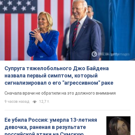
Сначала врачи не обратили на это должного внимания
9 часов назад
12,7 т.
Ее убила Россия: умерла 13-летняя
девочка, раненая в результате
российской атаки на Сумскую
область. Фото
В тот день во время российского обстрела
погибли ее брат, отчим и бабушка
9 часов назад
9,7 т.
Почему в СССР врачи носили только
белые халаты
В этом был как практический, так и
символический смысл
9 часов назад
4,4 т.