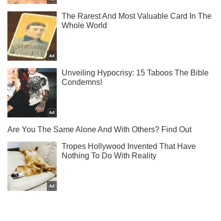
Не пропусти молнию! Подписывайся на нас в Telegram