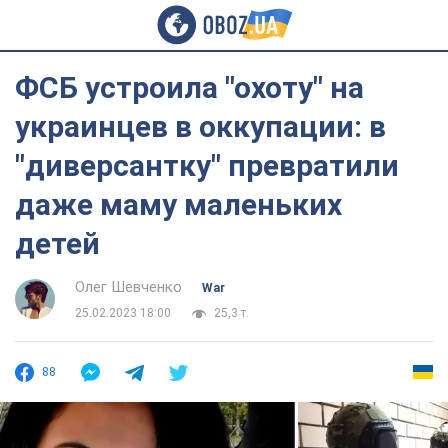
ФСБ устроила "охоту" на
украинцев в оккупации: в
"диверсантку" превратили
даже маму маленьких
детей
Олег Шевченко
War
25.02.2023 18:00
25,3 т.
88