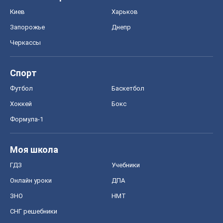
Киев
Харьков
Запорожье
Днепр
Черкассы
Спорт
Футбол
Баскетбол
Хоккей
Бокс
Формула-1
Моя школа
ГДЗ
Учебники
Онлайн уроки
ДПА
ЗНО
НМТ
СНГ решебники