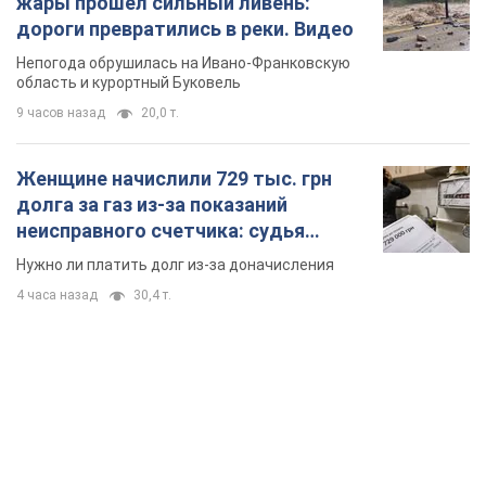
жары прошел сильный ливень:
дороги превратились в реки. Видео
Непогода обрушилась на Ивано-Франковскую
область и курортный Буковель
9 часов назад
20,0 т.
Женщине начислили 729 тыс. грн
долга за газ из-за показаний
неисправного счетчика: судья
вынес неожиданное решение
Нужно ли платить долг из-за доначисления
4 часа назад
30,4 т.