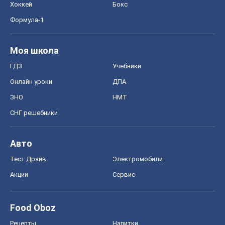
Хоккей
Бокс
Формула-1
Моя школа
ГДЗ
Учебники
Онлайн уроки
ДПА
ЗНО
НМТ
СНГ решебники
Авто
Тест Драйв
Электромобили
Акции
Сервис
Food Oboz
Рецепты
Напитки