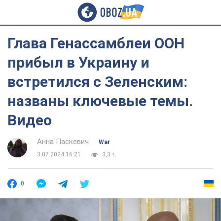
Глава Генассамблеи ООН
прибыл в Украину и
встретился с Зеленским:
названы ключевые темы.
Видео
Анна Паскевич
War
3.07.2024 16:21
3,3 т.
0