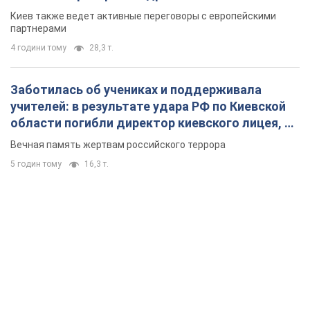
Киев также ведет активные переговоры с европейскими
партнерами
4 години тому
28,3 т.
Заботилась об учениках и поддерживала
учителей: в результате удара РФ по Киевской
области погибли директор киевского лицея, её
муж и внук
Вечная память жертвам российского террора
5 годин тому
16,3 т.