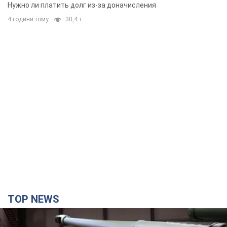
вынес неожиданное решение
Нужно ли платить долг из-за доначисления
4 години тому
30,4 т.
TOP NEWS