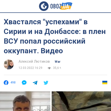
Хвастался "успехами" в
Сирии и на Донбассе: в плен
ВСУ попал российский
оккупант. Видео
Алексей Лютиков
War
12.03.2022 16:29
35,6 т.
498