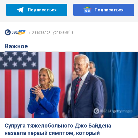
Супруга тяжелобольного Джо Байдена
назвала первый симптом, который
сигнализировал о его "агрессивном" раке
Сначала врачи не обратили на это должного внимания
8 часов назад
12,2 т.
Ее убила Россия: умерла 13-летняя
девочка, раненая в результате
российской атаки на Сумскую
область. Фото
В тот день во время российского обстрела
погибли ее брат, отчим и бабушка
9 часов назад
9,6 т.