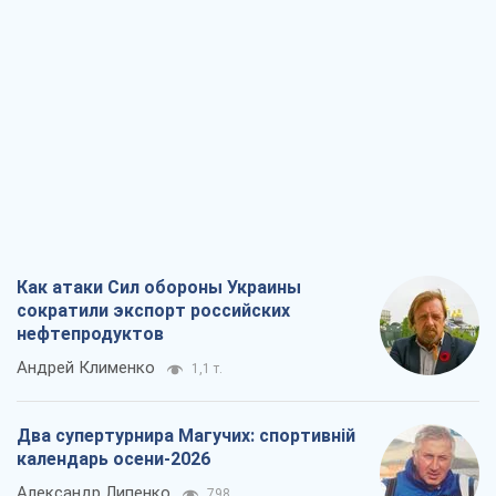
сократили экспорт российских
нефтепродуктов
Андрей Клименко
1,1 т.
Два супертурнира Магучих: спортивній
календарь осени-2026
Александр Липенко
798
Ракетный щит и меч Украины: ставка
на производство собственных ракет
Кирилл Татаринов
1,8 т.
Посмертная "презумпция виновности":
кто разрешил ТЦК судить погибших
защитников
Марина Ставнійчук