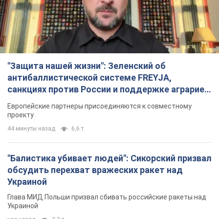
44 минуты назад
6,6 т.
"Балистика убивает людей": Сикорский призвал
обсудить перехват вражеских ракет над
Украиной
Глава МИД Польши призвал сбивать российские ракеты над
Украиной
час назад
2,2 т.
Налоговая служба передаст Минобороны
данные о мужчинах в возрасте от 18 до 60 лет:
зачем это нужно
Это необходимо для проверки воинского учета
2 часа назад
10,1 т.