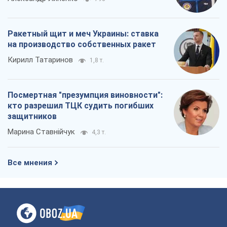
4,3 т.
Все мнения
О компании
Команда
Правовая информация
Политика
конфиденциальности
Реклама на сайте
Документы
Редакционная политика
Журналисты OBOZ.UA на месте
событий
OBOZ.UA
Политика