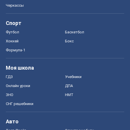
ГДЗ
Учебники
Онлайн уроки
ДПА
ЗНО
НМТ
СНГ решебники
Авто
Тест Драйв
Электромобили
Акции
Сервис
Food Oboz
Рецепты
Напитки
Диеты
Экономика
Рынки и компании
Mакроэкономика