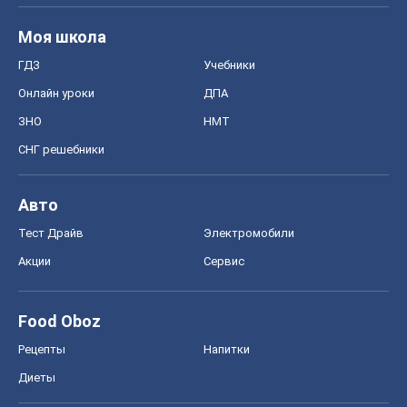
Food Oboz
Рецепты
Напитки
Диеты
Экономика
Рынки и компании
Mакроэкономика
MedOboz
Новости медицины
MAMACLUB
Шоу
Афиша
Сплетни
Красота
Мода
Женский Журнал