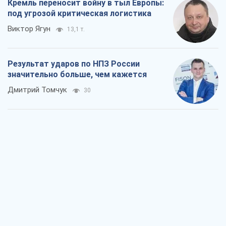
Не месть, а стратегия: Украина
заставляет Россию платить за войну
Виктор Андрусив
1,4 т.
Ответ на украинофобию – не
полонофобия, а сильное украинское
государство
Николай Княжицкий
993
Мэр Москвы внезапно захотел мира,