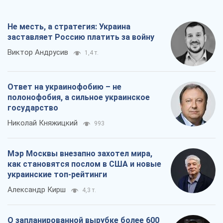
как становятся послом в США и новые
украинские топ-рейтинги
Александр Кирш
4,3 т.
О запланированной вырубке более 600
деревьев и теплотрассе: что
происходит на Теремках в Киеве
Владислав Самойленко
2,2 т.
Все мнения
О компании
Команда
Правовая информация
Политика