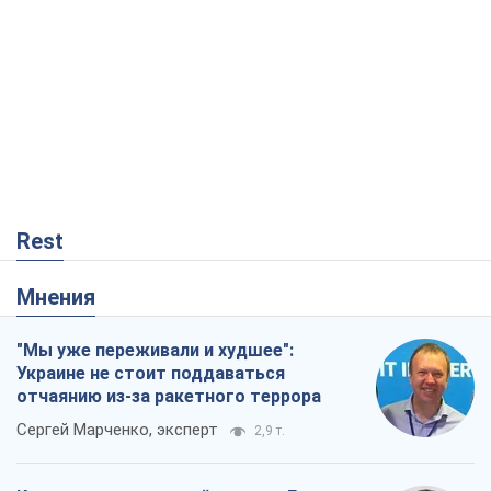
Украине не стоит поддаваться
отчаянию из-за ракетного террора
Сергей Марченко, эксперт
2,9 т.
Кремль переносит войну в тыл Европы:
под угрозой критическая логистика
Виктор Ягун
13,1 т.
Результат ударов по НПЗ России
значительно больше, чем кажется
Дмитрий Томчук
30