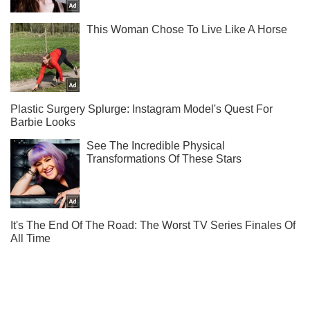
Не надоедаем! Только самое важное - подписывайся на
наш Telegram-канал