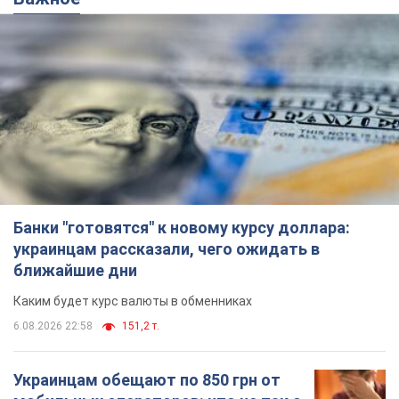
Каким будет курс валюты в обменниках
6.08.2026 22:58
151,2 т.
Украинцам обещают по 850 грн от
мобильных операторов: что не так с
этими сообщениями
Как не попасть в ловушку мошенников
6.08.2026 21:02
16,0 т.
Самый дорогой футболист
"Динамо" забил "Карабаху" уже на
10-й минуте матча. Видео
Поединок проходит в Польше
6.08.2026 20:48
6,7 т.