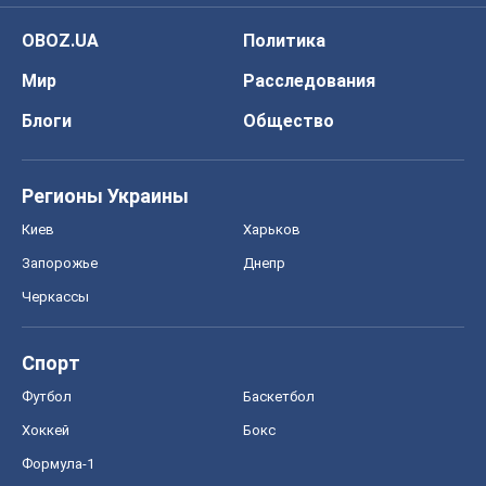
Спорт
Футбол
Баскетбол
Хоккей
Бокс
Формула-1
Моя школа
ГДЗ
Учебники
Онлайн уроки
ДПА
ЗНО
НМТ
СНГ решебники
Авто
Тест Драйв
Электромобили
Акции
Сервис