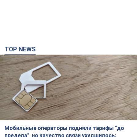
Мобильные операторы подняли тарифы "до
предела", но качество связи ухудшилось:
стоит ли жаловаться на цены
Почему цены на мобильную связь выросли в разы и как
улучшить качество интернета в телефоне
37 хвилин тому
1,5 т.
В Екатеринбурге атакован склад Wildberries:
есть попадания, поднялся дым. Фото и видео
Россиянам не помогла даже работа ПВО
5 годин тому
10,4 т.
"Замечательный отец": в сети рассказали о