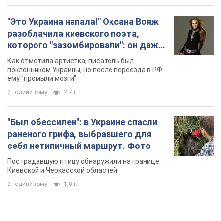
"Это Украина напала!" Оксана Вояж
разоблачила киевского поэта,
которого "зазомбировали": он даже
русского не знал, а теперь хочет
Как отметила артистка, писатель был
геноцида украинцев
поклонником Украины, но после переезда в РФ
ему "промыли мозги"
2 години тому
2,7 т.
"Был обессилен": в Украине спасли
раненого грифа, выбравшего для
себя нетипичный маршрут. Фото
Пострадавшую птицу обнаружили на границе
Киевской и Черкасской областей
3 години тому
1,8 т.