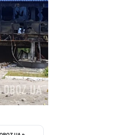
 OBOZ.UA в