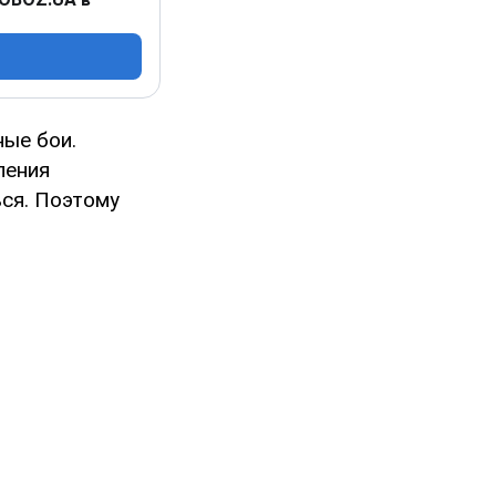
ые бои.
ления
ься. Поэтому