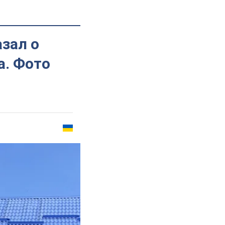
зал о
а. Фото