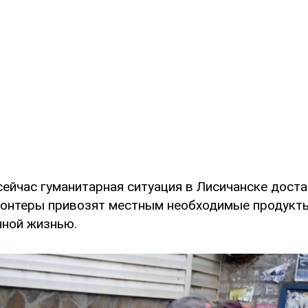
сейчас гуманитарная ситуация в Лисичанске дост
лонтеры привозят местным необходимые продукты
нной жизнью.