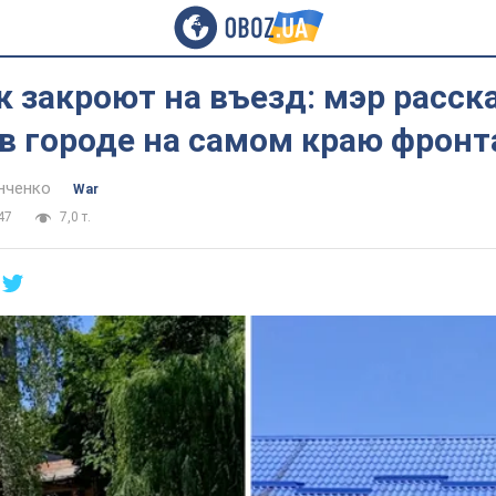
 закроют на въезд: мэр расска
в городе на самом краю фронт
нченко
War
47
7,0 т.