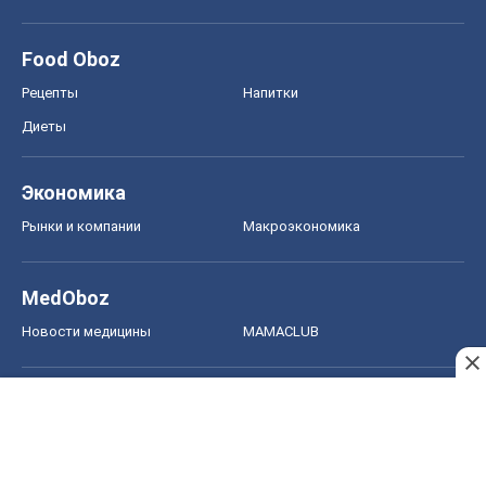
Food Oboz
Рецепты
Напитки
Диеты
Экономика
Рынки и компании
Mакроэкономика
MedOboz
Новости медицины
MAMACLUB
Шоу
Афиша
Сплетни
Красота
Мода