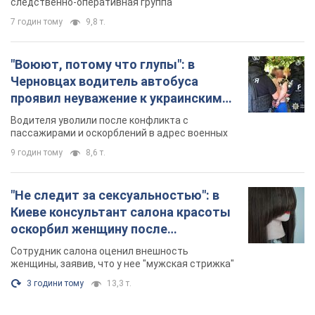
следственно-оперативная группа
7 годин тому
9,8 т.
"Воюют, потому что глупы": в
Черновцах водитель автобуса
проявил неуважение к украинским
военным и поплатился за это.
Водителя уволили после конфликта с
Видео
пассажирами и оскорблений в адрес военных
9 годин тому
8,6 т.
"Не следит за сексуальностью": в
Киеве консультант салона красоты
оскорбил женщину после
химиотерапии, разгорелся скандал.
Сотрудник салона оценил внешность
Фото
женщины, заявив, что у нее "мужская стрижка"
3 години тому
13,3 т.