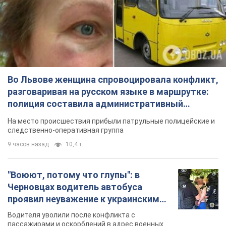
Во Львове женщина спровоцировала конфликт,
разговаривая на русском языке в маршрутке:
полиция составила административный
протокол. Видео
На место происшествия прибыли патрульные полицейские и
следственно-оперативная группа
9 часов назад
10,4 т.
"Воюют, потому что глупы": в
Черновцах водитель автобуса
проявил неуважение к украинским
военным и поплатился за это.
Водителя уволили после конфликта с
Видео
пассажирами и оскорблений в адрес военных