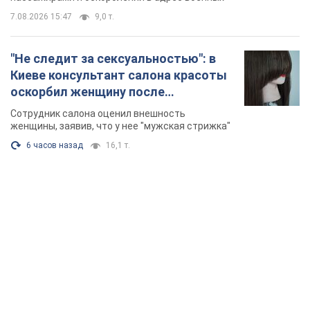
7.08.2026 15:47
9,0 т.
"Не следит за сексуальностью": в
Киеве консультант салона красоты
оскорбил женщину после
химиотерапии, разгорелся скандал.
Сотрудник салона оценил внешность
Фото
женщины, заявив, что у нее "мужская стрижка"
6 часов назад
16,1 т.