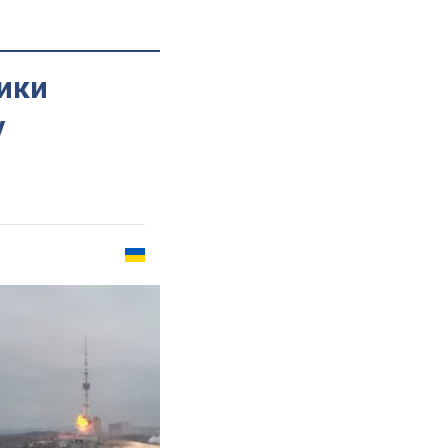
ики
у