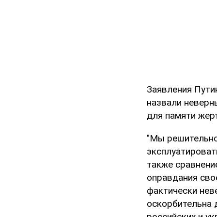
Заявления Путин
назвали неверн
для памяти жер
"Мы решительно
эксплуатироват
также сравнени
оправдания сво
фактически неве
оскорбительна 
российских и ук