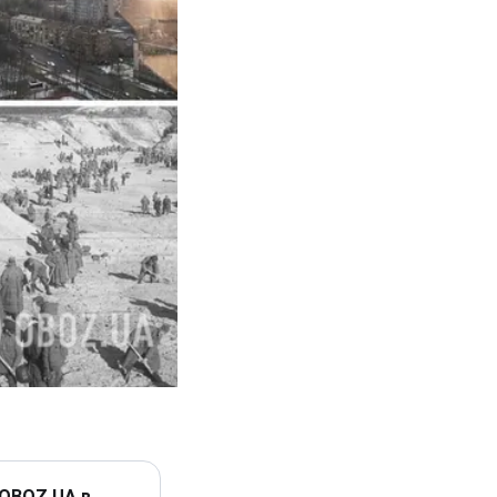
 OBOZ.UA в