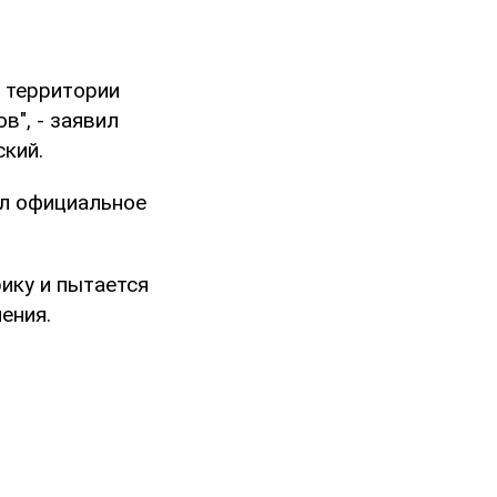
о территории
в", - заявил
кий.
ил официальное
ику и пытается
ения.