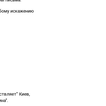
убому искажению
ствляет" Киев,
на".