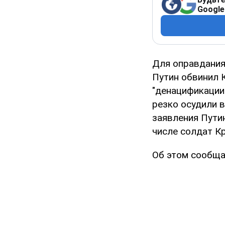
Google
Для оправдания
Путин обвинил 
"денацификации
резко осудили 
заявления Пути
числе солдат К
Об этом сообщ