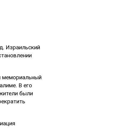
д. Израильский
становлении
ый мемориальный
лиме. В его
 жители были
рекратить
иация