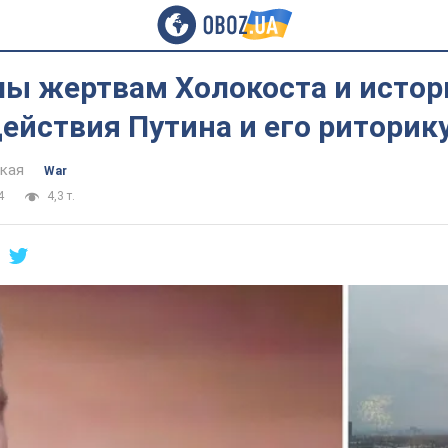
ы жертвам Холокоста и истор
ействия Путина и его риторик
цкая
War
4
4,3 т.