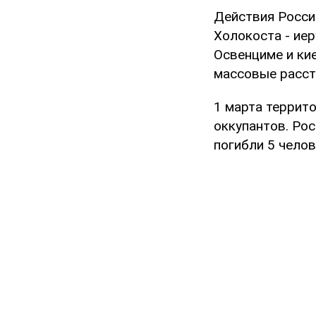
Действия Росси
Холокоста - ие
Освенциме и кие
массовые расст
1 марта террит
оккупантов. Ро
погибли 5 челов