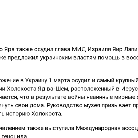
о Яра также осудил глава МИД Израиля Яир Лапи
уже предложил украинским властям помощь в вос
ржение в Украину 1 марта осудил и самый крупн
ии Холокоста Яд ва-Шем, расположенный в Иеруса
чается, что в результате войны невинные мирные
нуть свои дома. Руководство музея призывает п
ть историю Холокоста.
явлением также выступила Международная ассоц
 геноцида.