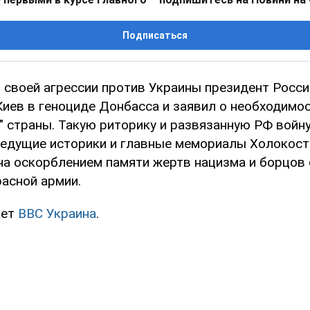
Подписаться
 своей агрессии против Украины президент Росс
Киев в геноциде Донбасса и заявил о необходимо
" страны. Такую риторику и развязанную РФ войну
ведущие историки и главные мемориалы Холокост
на оскорблением памяти жертв нацизма и борцов с
расной армии.
ает
BBC Украина
.