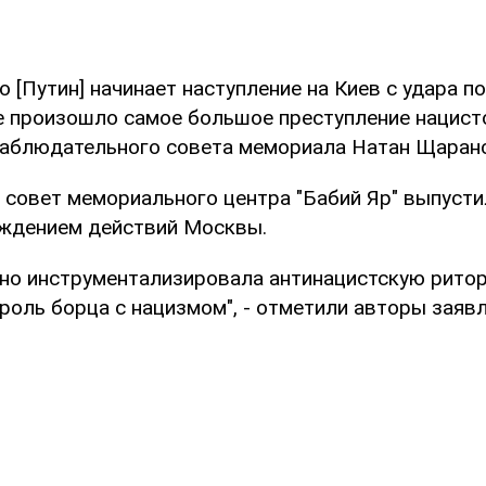
о [Путин] начинает наступление на Киев с удара п
е произошло самое большое преступление нацисто
аблюдательного совета мемориала Натан Щаранс
 совет мемориального центра "Бабий Яр" выпуст
уждением действий Москвы.
рно инструментализировала антинацистскую ритор
роль борца с нацизмом", - отметили авторы заявл