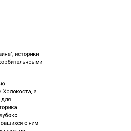
аине", историки
скорбительноыми
но
 Холокоста, а
 для
торика
глубоко
ровшихся с ним
ры письма.