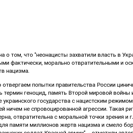
а о том, что "неонацисты захватили власть в Укр
ыми фактически, морально отвратительными и о
тв нацизма.
 отвергаем попытки правительства России цинич
ь термин геноцид, память Второй мировой войны и
е украинского государства с нацистским режимом
ей ничем не спровоцированной агрессии. Такая ри
рна, отвратительна с моральной точки зрения и 
для памяти миллионов жертв нацизма и смело бо
раинских солдат Красной армии", - отметили авто