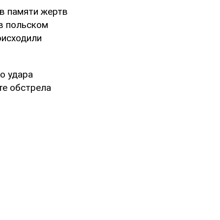
в памяти жертв
в польском
оисходили
о удара
те обстрела