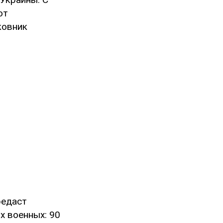
от
ковник
редаст
х военных: 90