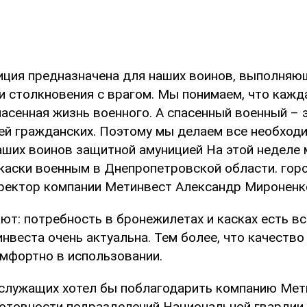
иция предназначена для наших воинов, выполняю
ии столкновения с врагом. Мы понимаем, что кажд
асенная жизнь военного. А спасенный военный – 
ей гражданских. Поэтому мы делаем все необход
аших воинов защитной амуницией На этой неделе
каски военным в Днепропетровской области. город
ректор компании Метинвест Александр Мироненк
т: потребность в бронежилетах и касках есть вс
веста очень актуальна. Тем более, что качество
омфортно в использовании.
ослужащих хотел бы поблагодарить компанию Мет
отовности подразделений Национальной гвардии 