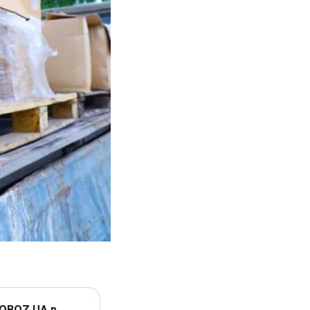
 OBOZ.UA в