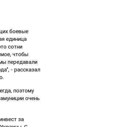
щих боевые
ая единица
это сотни
имое, чтобы
 мы передавали
а", - рассказал
о.
егда, поэтому
 амуниции очень
инвест за
Украины. С