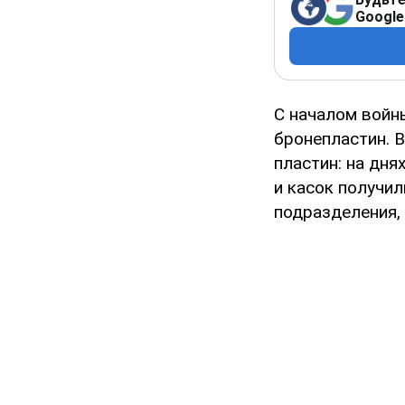
Google
С началом войн
бронепластин. 
пластин: на дн
и касок получи
подразделения,