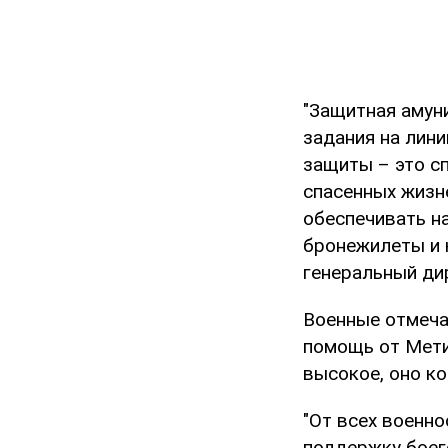
"Защитная амун
задания на лин
защиты – это сп
спасенных жизн
обеспечивать н
бронежилеты и 
генеральный ди
Военные отмечаю
помощь от Метин
высокое, оно к
"От всех военн
поддержку боег