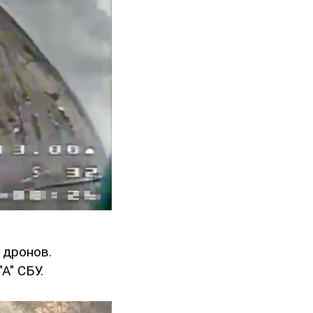
 дронов.
А" СБУ.