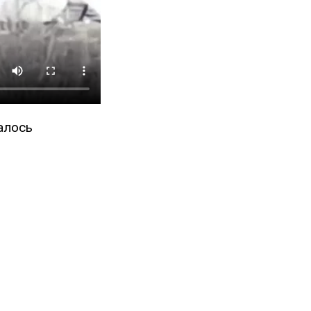
алось