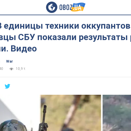
3 единицы техники оккупантов
вцы СБУ показали результаты 
и. Видео
ч
War
40
10,9 т.