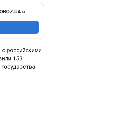
 OBOZ.UA в
 с российскими
зили 153
 государства-