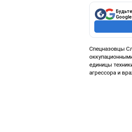
Будьте
Google
Спецназовцы Сл
оккупационными
единицы техники
агрессора и вр