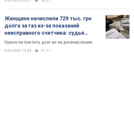
8.08.2026 09:27
36,2 т.
Женщине начислили 729 тыс. грн
долга за газ из-за показаний
неисправного счетчика: судья
вынес неожиданное решение
Нужно ли платить долг из-за доначисления
8.08.2026 14:43
31,7 т.