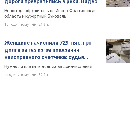
дороги превратились в реки. Видео
Непогода обрушилась на Ивано-Франковскую
область и курортный Буковель
10 годин тому
21,3 т.
Женщине начислили 729 тыс. грн
долга за газ из-за показаний
неисправного счетчика: судья
вынес неожиданное решение
Нужно ли платить долг из-за доначисления
4 години тому
30,5 т.