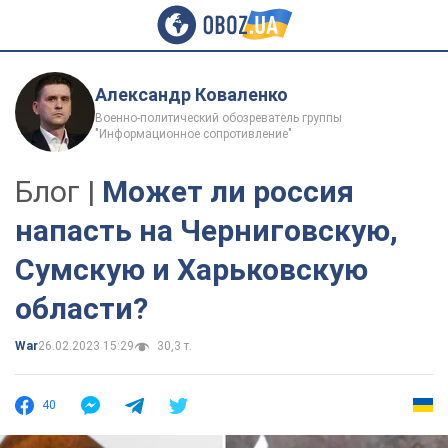
Александр Коваленко
Военно-политический обозреватель группы
"Информационное сопротивление"
Блог |
Может ли россия
напасть на Черниговскую,
Сумскую и Харьковскую
области?
War
26.02.2023 15:29
30,3 т.
40