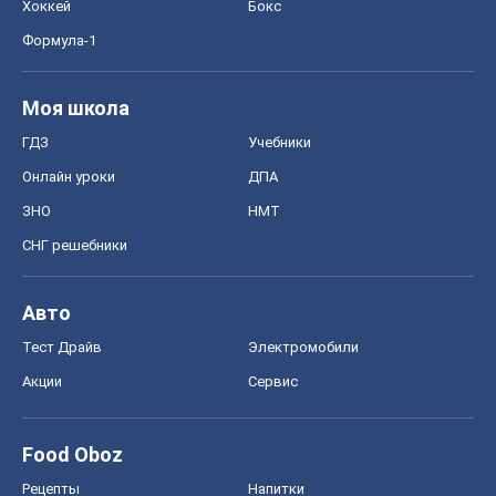
СНГ решебники
Авто
Тест Драйв
Электромобили
Акции
Сервис
Food Oboz
Рецепты
Напитки
Диеты
Экономика
Рынки и компании
Mакроэкономика
MedOboz