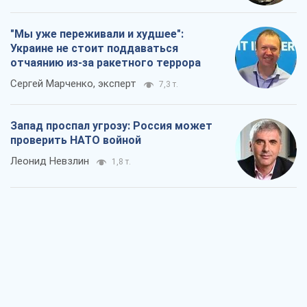
проверить НАТО войной
Леонид Невзлин
1,8 т.
"Варта" и "Новатор" выдержали
пулеметный обстрел и удар FPV-дрона,
сохранив жизнь офицеру ВСУ
Украинская Бронетехника
2,2 т.