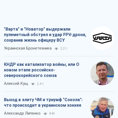
КНДР как катализатор войны, или О
новом этапе российско-
северокорейского союза
Алексей Кущ
2,4 т.
Выход в элиту ЧМ и триумф "Сокола":
что происходит в украинском хоккее
Александр Липенко
849
Что ожидает украинцев в 2026-2028
годах? Основные выводы из новых
прогнозов от НБУ
Василий Фурман
18,2 т.
Все мнения