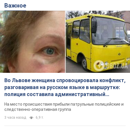
Во Львове женщина спровоцировала конфликт,
разговаривая на русском языке в маршрутке:
полиция составила административный
протокол. Видео
На место происшествия прибыли патрульные полицейские и
следственно-оперативная группа
3 часа назад
6,9 т.
Сколько баллистических ракет
перехватила украинская ПВО в
июле: в Минобороны назвали цифру
Украинская ПВО работала в условиях
дефицита ракет-перехватчиков
7 часов назад
7,5 т.