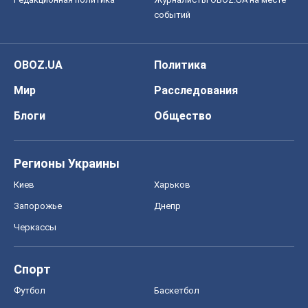
Регионы Украины
Киев
Харьков
Запорожье
Днепр
Черкассы
Спорт
Футбол
Баскетбол
Хоккей
Бокс
Формула-1
Моя школа
ГДЗ
Учебники
Онлайн уроки
ДПА
ЗНО
НМТ