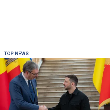
TOP NEWS
Зеленский впервые прибыл в Сербию:
запланирована встреча с Вучичем и не только.
Видео
Это первый визит главы государства в Белград
3 часа назад
29,5 т.
Третий армейский корпус создает для