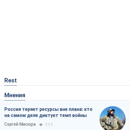
Rest
Мнения
Россия теряет ресурсы вне плана: кто
на самом деле диктует темп войны
Сергей Мисюра
7,1 т.
"Мы уже переживали и худшее":
Украине не стоит поддаваться
отчаянию из-за ракетного террора
Сергей Марченко, эксперт
7,3 т.
Запад проспал угрозу: Россия может