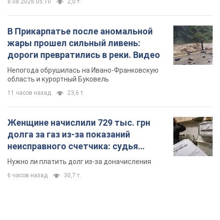
8.08.2026 05:10
2,0 т.
В Прикарпатье после аномальной
жары прошел сильный ливень:
дороги превратились в реки. Видео
Непогода обрушилась на Ивано-Франковскую
область и курортный Буковель
11 часов назад
23,6 т.
Женщине начислили 729 тыс. грн
долга за газ из-за показаний
неисправного счетчика: судья
вынес неожиданное решение
Нужно ли платить долг из-за доначисления
6 часов назад
30,7 т.