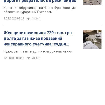
дороги превратились в реки. Видео
Непогода обрушилась на Ивано-Франковскую
область и курортный Буковель
8.08.2026 09:27
34,9 т.
Женщине начислили 729 тыс. грн
долга за газ из-за показаний
неисправного счетчика: судья
вынес неожиданное решение
Нужно ли платить долг из-за доначисления
12 часов назад
31,6 т.