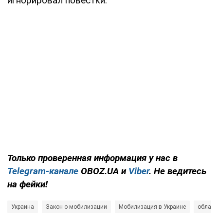
игнорировал повестки.
Только проверенная информация у нас в
Telegram-канале
OBOZ.UA и
Viber
. Не ведитесь
на фейки!
Украина
Закон о мобилизации
Мобилизация в Украине
облава