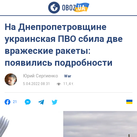
На Днепропетровщине
украинская ПВО сбила две
вражеские ракеты:
появились подробности
Юрий Сергиенко
War
5.04.2022 08:31
11,4 т.
21