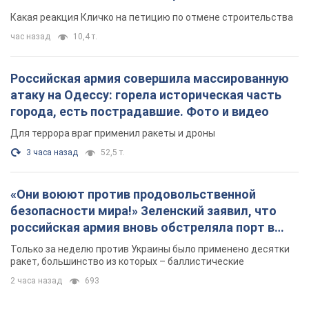
небоскреба "московского верующего"
Какая реакция Кличко на петицию по отмене строительства
час назад
10,4 т.
Российская армия совершила массированную
атаку на Одессу: горела историческая часть
города, есть пострадавшие. Фото и видео
Для террора враг применил ракеты и дроны
3 часа назад
52,5 т.
«Они воюют против продовольственной
безопасности мира!» Зеленский заявил, что
российская армия вновь обстреляла порт в
Одессе
Только за неделю против Украины было применено десятки
ракет, большинство из которых – баллистические
2 часа назад
693