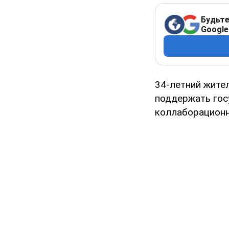
Будьте
Google
34-летний жите
поддержать гос
коллаборационн