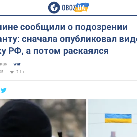
чине сообщили о подозрении
нту: сначала опубликовал вид
у РФ, а потом раскаялся
цкая
War
05
7,1 т.