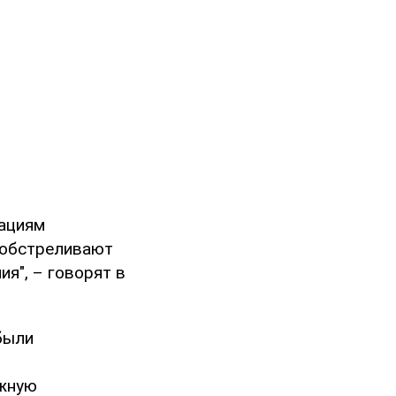
кациям
Ф обстреливают
я", – говорят в
были
ожную