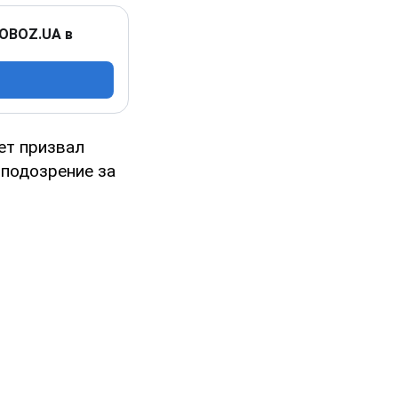
 OBOZ.UA в
ет призвал
 подозрение за