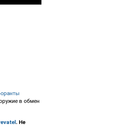
боранты
оружие в обмен
evatel
. Не