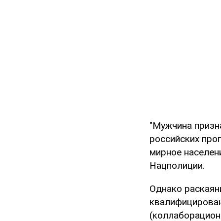
"Мужчина призн
российских про
мирное населени
Нацполиции.
Однако раскаян
квалифицирован
(коллаборацион