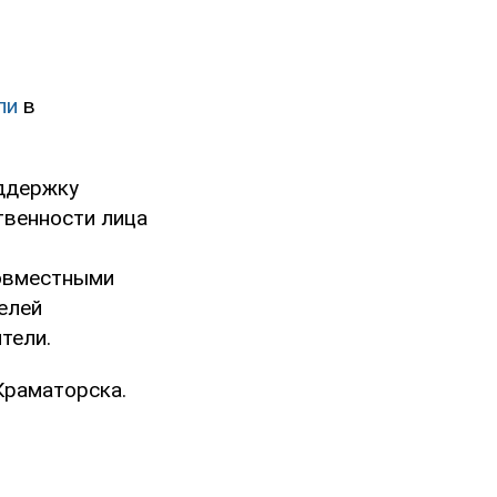
ли
в
оддержку
твенности лица
овместными
елей
тели.
Краматорска.