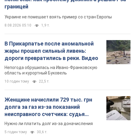
границей
Украине не помешает взять пример со стран Европы
8.08.2026 05:10
1,9 т.
В Прикарпатье после аномальной
жары прошел сильный ливень:
дороги превратились в реки. Видео
Непогода обрушилась на Ивано-Франковскую
область и курортный Буковель
10 годин тому
22,5 т.
Женщине начислили 729 тыс. грн
долга за газ из-за показаний
неисправного счетчика: судья
вынес неожиданное решение
Нужно ли платить долг из-за доначисления
5 годин тому
30,6 т.