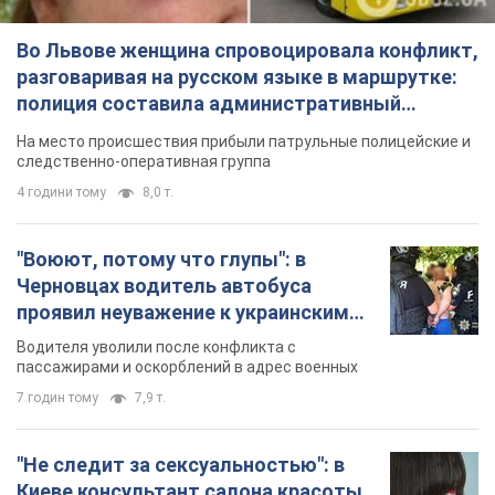
Во Львове женщина спровоцировала конфликт,
разговаривая на русском языке в маршрутке:
полиция составила административный
протокол. Видео
На место происшествия прибыли патрульные полицейские и
следственно-оперативная группа
4 години тому
8,0 т.
"Воюют, потому что глупы": в
Черновцах водитель автобуса
проявил неуважение к украинским
военным и поплатился за это.
Водителя уволили после конфликта с
Видео
пассажирами и оскорблений в адрес военных
7 годин тому
7,9 т.
"Не следит за сексуальностью": в
Киеве консультант салона красоты