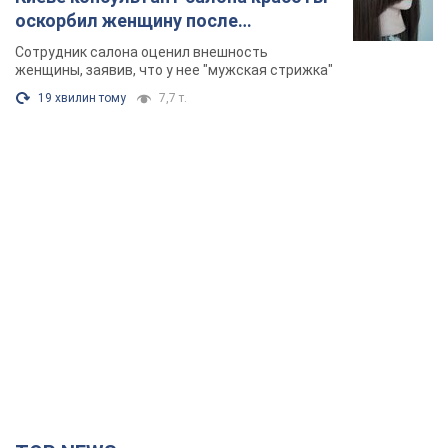
оскорбил женщину после
химиотерапии, разгорелся скандал.
Сотрудник салона оценил внешность
Фото
женщины, заявив, что у нее "мужская стрижка"
19 хвилин тому
7,7 т.