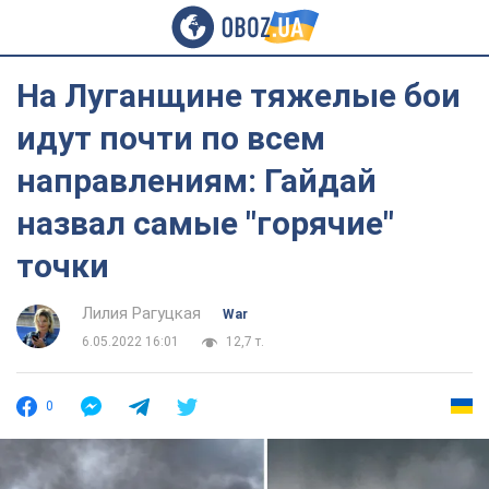
На Луганщине тяжелые бои
идут почти по всем
направлениям: Гайдай
назвал самые "горячие"
точки
Лилия Рагуцкая
War
6.05.2022 16:01
12,7 т.
0