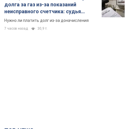
долга за газ из-за показаний
неисправного счетчика: судья
вынес неожиданное решение
Нужно ли платить долг из-за доначисления
7 часов назад
30,9 т.