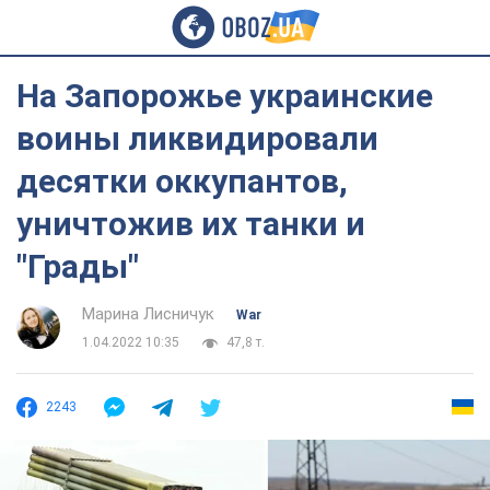
На Запорожье украинские
воины ликвидировали
десятки оккупантов,
уничтожив их танки и
"Грады"
Марина Лисничук
War
1.04.2022 10:35
47,8 т.
2243