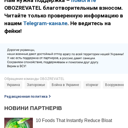
Нам нужна поддержка –
помогите
OBOZREVATEL благотворительным взносом.
Читайте только проверенную информацию в
нашем
Telegram-канале
. Не ведитесь на
фейки!
Украина
Запорожье
Война в Украине
stopwar
Вооруженные
Редакционная политика