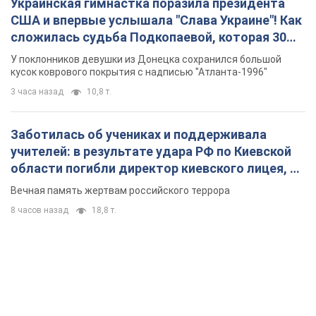
Украинская гимнастка поразила президента
США и впервые услышала "Слава Украине"! Как
сложилась судьба Подкопаевой, которая 30
лет назад завоевала "золото" Олимпиады
У поклонников девушки из Донецка сохранился большой
кусок коврового покрытия с надписью "Атланта-1996"
3 часа назад
10,8 т.
Заботилась об учениках и поддерживала
учителей: в результате удара РФ по Киевской
области погибли директор киевского лицея, её
муж и внук
Вечная память жертвам российского террора
8 часов назад
18,8 т.