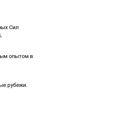
ных Сил
,
вым опытом в
ые рубежи.