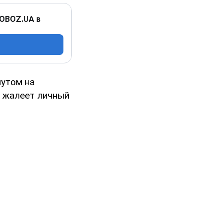
 OBOZ.UA в
мутом на
е жалеет личный