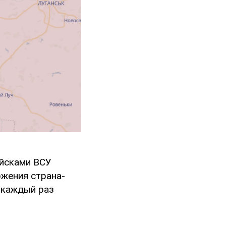
йсками ВСУ
ржения страна-
 каждый раз