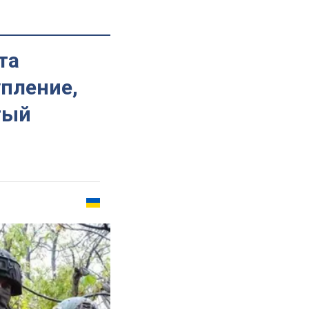
та
упление,
тый