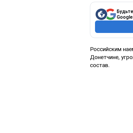
Будьте
Google
Российским нае
Донетчине, угр
состав.