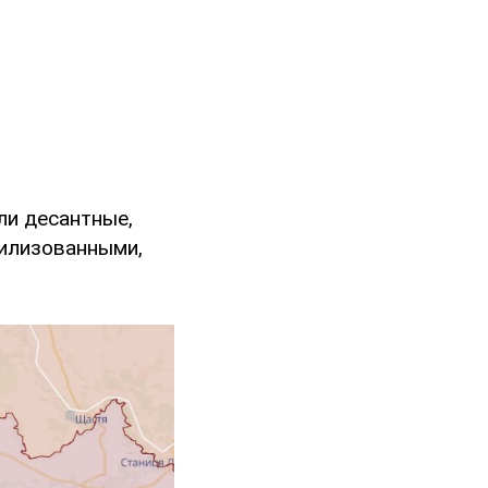
ли десантные,
билизованными,