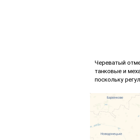
Череватый отме
танковые и мех
поскольку регу