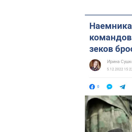
Наемникам
командова
зеков бро
Ирина Сушк
5.12.2022 15:2
0