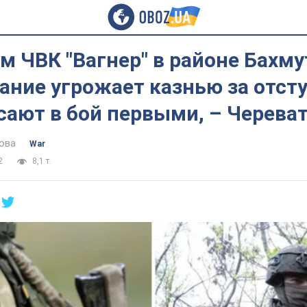
 ЧВК "Вагнер" в районе Бахму
ние угрожает казнью за отст
сают в бой первыми, – Черева
ова
War
2
8,1 т.