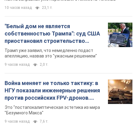
10 часов назад
23,1 т.
"Белый дом не является
собственностью Трампа": суд США
приостановил строительство
бального зала стоимостью 400 млн
Трамп уже заявил, что немедленно подаст
долларов
апелляцию, назвав это "ужасным решением"
9 часов назад
2,0 т.
Война меняет не только тактику: в
НГУ показали инженерные решения
против российских FPV-дронов.
Фото
Это "постапокалиптическая эстетика из мира
"Безумного Макса"
9 часов назад
7,6 т.