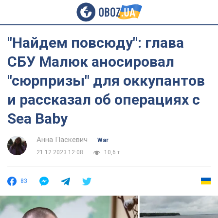
"Найдем повсюду": глава
СБУ Малюк аносировал
"сюрпризы" для оккупантов
и рассказал об операциях с
Sea Baby
Анна Паскевич
War
21.12.2023 12:08
10,6 т.
83