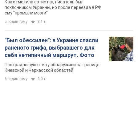
Как отметила артистка, писатель был
геноцида украинцев
поклонником Украины, но после переезда в РФ
ему "промыли мозги"
5 годин тому
8,1 т.
"Был обессилен": в Украине спасли
раненого грифа, выбравшего для
себя нетипичный маршрут. Фото
Пострадавшую птицу обнаружили на границе
Киевской и Черкасской областей
6 годин тому
3,0 т.