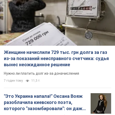
Женщине начислили 729 тыс. грн долга за газ
из-за показаний неисправного счетчика: судья
вынес неожиданное решение
Нужно ли платить долг из-за доначисления
7 годин тому
11,5 т.
"Это Украина напала!" Оксана Вояж
разоблачила киевского поэта,
которого "зазомбировали": он даже
русского не знал, а теперь хочет