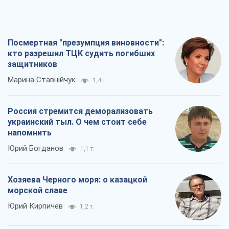
Посмертная "презумпция виновности":
кто разрешил ТЦК судить погибших
защитников
Марина Ставнійчук
1,4 т.
Россия стремится деморализовать
украинский тыл. О чем стоит себе
напомнить
Юрий Богданов
1,1 т.
Хозяева Черного моря: о казацкой
морской славе
Юрий Кирпичев
1,2 т.