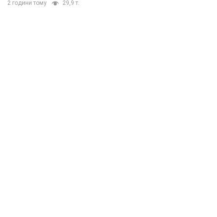
2 години тому
29,9 т.