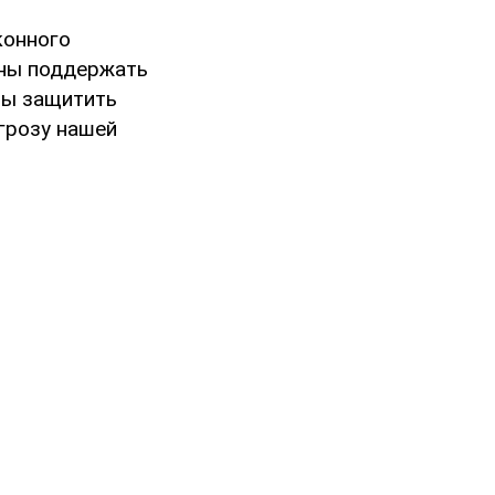
конного
жны поддержать
обы защитить
угрозу нашей