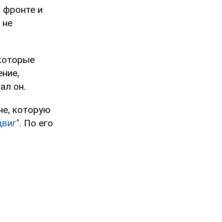
 фронте и
 не
екоторые
ение,
ал он.
не, которую
виг"
. По его