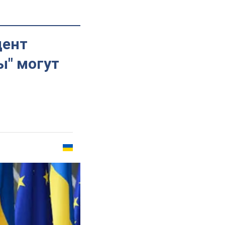
дент
ы" могут