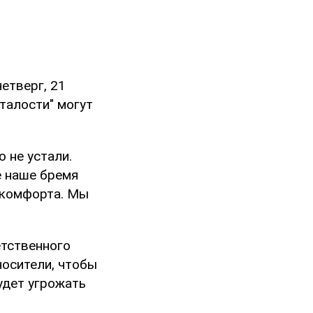
четверг, 21
сталости" могут
о не устали.
е наше бремя
 комфорта. Мы
етственного
носители, чтобы
удет угрожать