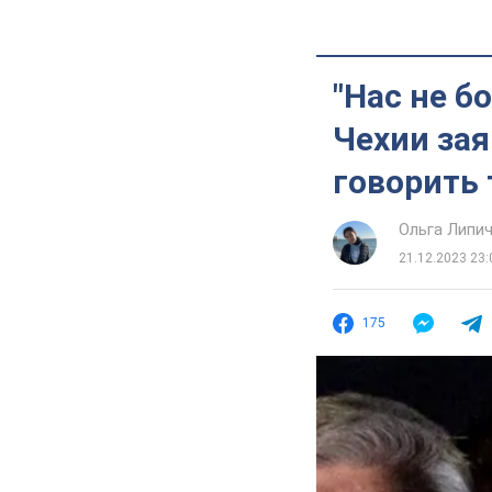
"Нас не б
Чехии зая
говорить 
Ольга Липи
21.12.2023 23:
175