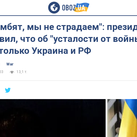
омбят, мы не страдаем": прези
вил, что об "усталости от войн
только Украина и РФ
ч
War
03
13,1 т.