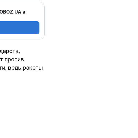
 OBOZ.UA в
дарств,
ет против
ти, ведь ракеты