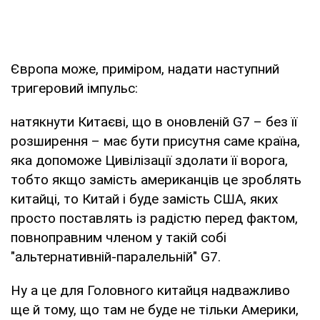
Європа може, приміром, надати наступний
тригеровий імпульс:
натякнути Китаєві, що в оновленій G7 – без її
розширення – має бути присутня саме країна,
яка допоможе Цивілізації здолати її ворога,
тобто якщо замість американців це зроблять
китайці, то Китай і буде замість США, яких
просто поставлять із радістю перед фактом,
повноправним членом у такій собі
"альтернативній-паралельній" G7.
Ну а це для Головного китайця надважливо
ще й тому, що там не буде не тільки Америки,