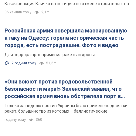
небоскреба "московского верующего"
Какая реакция Кличко на петицию по отмене строительства
36 хвилин тому
2,1 т.
Российская армия совершила массированную
атаку на Одессу: горела историческая часть
города, есть пострадавшие. Фото и видео
Для террора враг применил ракеты и дроны
2 години тому
51,5 т.
«Они воюют против продовольственной
безопасности мира!» Зеленский заявил, что
российская армия вновь обстреляла порт в
Одессе
Только за неделю против Украины было применено десятки
ракет, большинство из которых – баллистические
годину тому
360