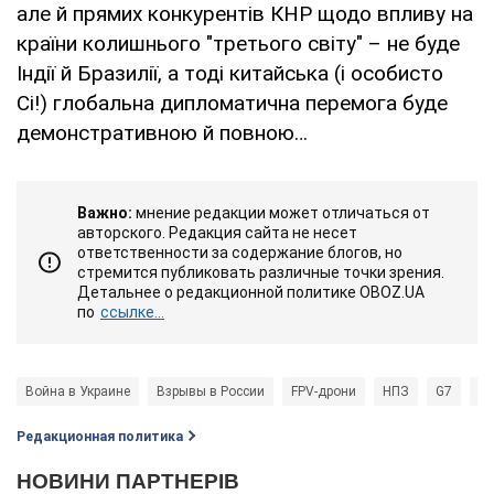
але й прямих конкурентів КНР щодо впливу на
країни колишнього "третього світу" – не буде
Індії й Бразилії, а тоді китайська (і особисто
Сі!) глобальна дипломатична перемога буде
демонстративною й повною…
Важно:
мнение редакции может отличаться от
авторского. Редакция сайта не несет
ответственности за содержание блогов, но
стремится публиковать различные точки зрения.
Детальнее о редакционной политике OBOZ.UA
по
ссылке...
Война в Украине
Взрывы в России
FPV-дрони
НПЗ
G7
по
Редакционная политика