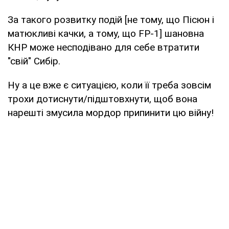
За такого розвитку подій [не тому, що Пісюн і
матюкливі качки, а тому, що FP-1] шановна
КНР може несподівано для себе втратити
"свій" Сибір.
Ну а це вже є ситуацією, коли її треба зовсім
трохи дотиснути/підштовхнути, щоб вона
нарешті змусила мордор припинити цю війну!