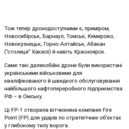
Тож тепер дронодоступними є, приміром,
Новосибірськ, Барнаул, Томськ, Кемерово,
Новокузнецьк, Горно-Алтайськ, Абакан
("столиця" Хакасії) й навіть Красноярск.
Саме такі далекобійні дрони були використані
українськими військовими для
кваліфікованого й швидкого обслуговування
найбільшого нафтопереробного підприємства
РФ – в Омську.
Ці FP-1 створила вітчизняна компанія Fire
Point (FP) для ударів по стратегічних об'єктах
у глибокому тилу ворога.