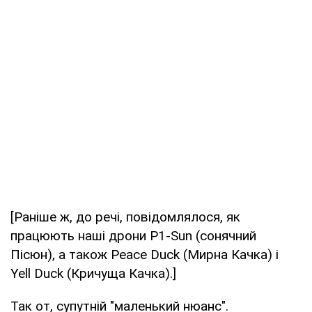
[Раніше ж, до речі, повідомлялося, як
працюють наші дрони P1-Sun (сонячний
Пісюн), а також Peace Duck (Мирна Качка) і
Yell Duck (Кричуща Качка).]
Так от, супутній "маленький нюанс".