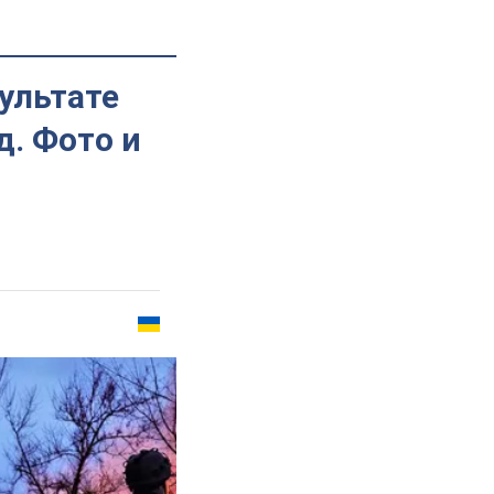
зультате
д. Фото и