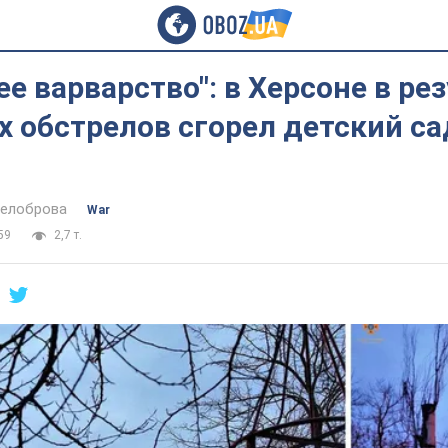
е варварство": в Херсоне в ре
 обстрелов сгорел детский са
Белоброва
War
59
2,7 т.