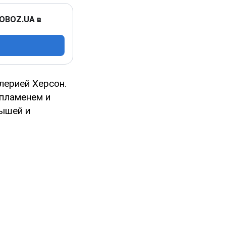
 OBOZ.UA в
лерией Херсон.
 пламенем и
ышей и