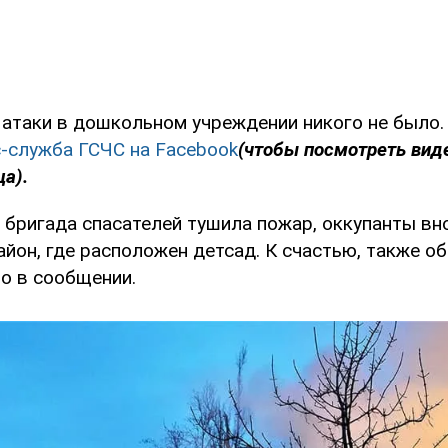
 атаки в дошкольном учреждении никого не было.
-служба ГСЧС на Facebook
(чтобы посмотреть вид
ца).
 бригада спасателей тушила пожар, оккупанты вн
йон, где расположен детсад. К счастью, также о
но в сообщении.