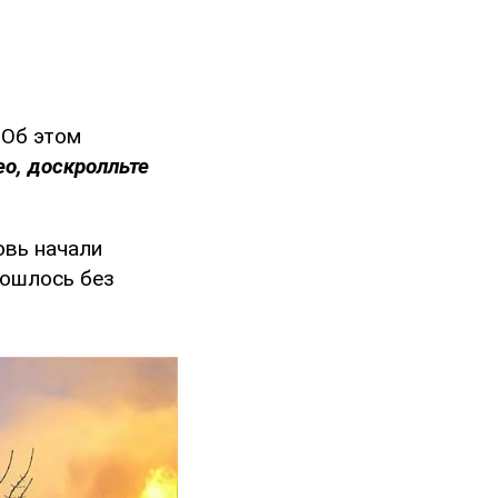
 Об этом
ео, доскролльте
овь начали
бошлось без