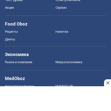
Акции
Сервис
Food Oboz
Рецепты
Напитки
Диеты
Экономика
Рынки и компании
Mакроэкономика
MedOboz
Новости медицины
MAMACLUB
Шоу
Афиша
Сплетни