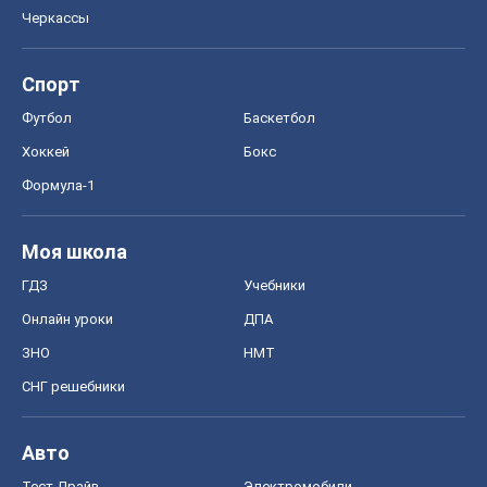
Черкассы
Спорт
Футбол
Баскетбол
Хоккей
Бокс
Формула-1
Моя школа
ГДЗ
Учебники
Онлайн уроки
ДПА
ЗНО
НМТ
СНГ решебники
Авто
Тест Драйв
Электромобили