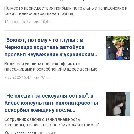
протокол. Видео
На место происшествия прибыли патрульные полицейские и
следственно-оперативная группа
10 часов назад
10,6 т.
"Воюют, потому что глупы": в
Черновцах водитель автобуса
проявил неуважение к украинским
военным и поплатился за это.
Водителя уволили после конфликта с
Видео
пассажирами и оскорблений в адрес военных
7.08.2026 15:47
9,1 т.
"Не следит за сексуальностью": в
Киеве консультант салона красоты
оскорбил женщину после
химиотерапии, разгорелся скандал.
Сотрудник салона оценил внешность
Фото
женщины, заявив, что у нее "мужская стрижка"
6 часов назад
16,4 т.