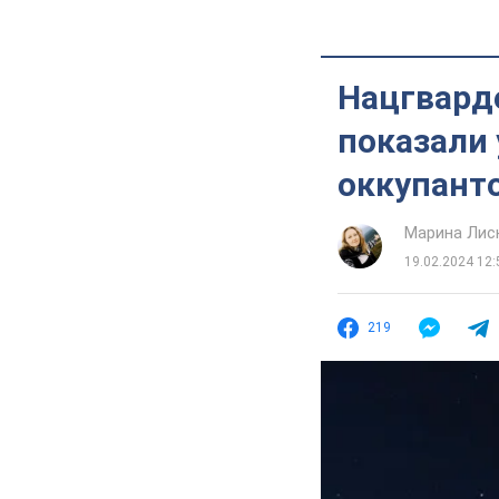
Нацгвард
показали
оккупант
Марина Лис
19.02.2024 12:
219