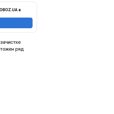
 OBOZ.UA в
 зачистке
чтожен ряд