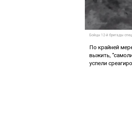
По крайней мере
выжить, "самол
успели среагиро