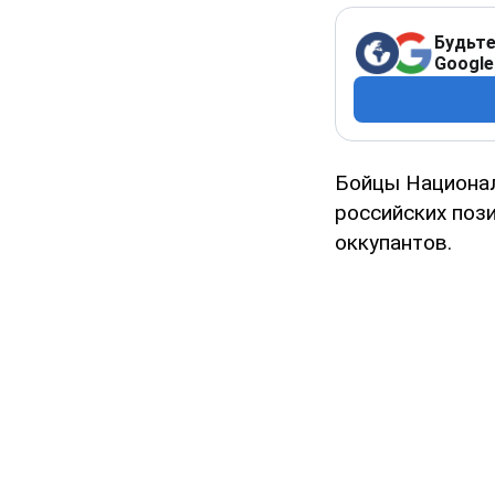
Будьте
Google
Бойцы Национал
российских пози
оккупантов.