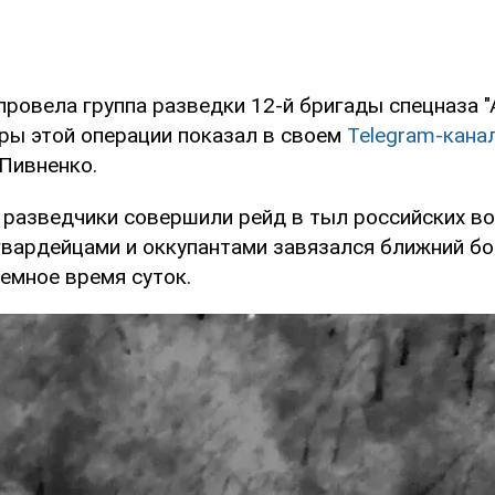
ровела группа разведки 12-й бригады спецназа "
ры этой операции показал в своем
Telegram-кана
Пивненко.
о разведчики совершили рейд в тыл российских во
гвардейцами и оккупантами завязался ближний бо
емное время суток.