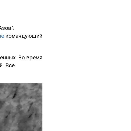
Азов".
ле
командующий
енных. Во время
й. Все