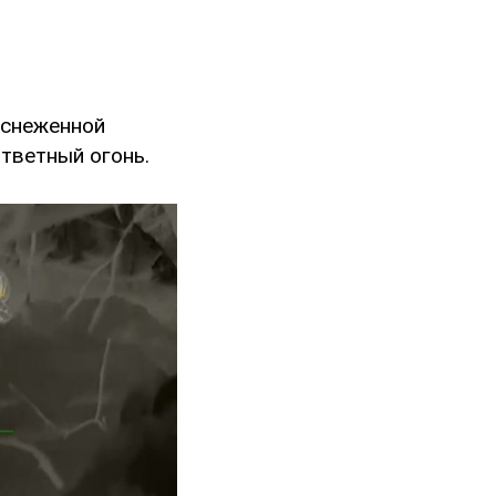
аснеженной
тветный огонь.