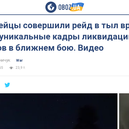
ейцы совершили рейд в тыл вр
 уникальные кадры ликвидаци
ов в ближнем бою. Видео
ничук
War
55
23,9 т.