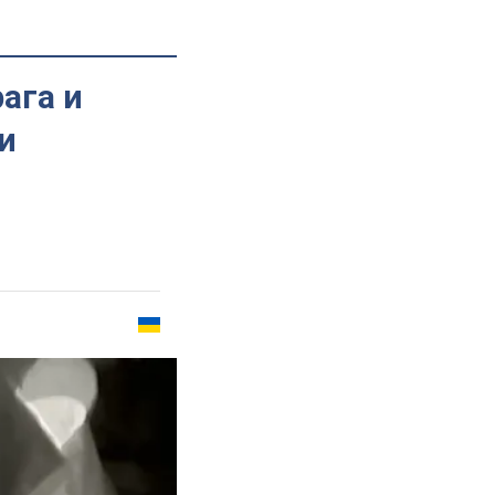
ага и
и