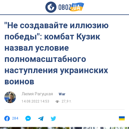
"Не создавайте иллюзию
победы": комбат Кузик
назвал условие
полномасштабного
наступления украинских
воинов
Лилия Рагуцкая
War
14.08.2022 14:53
27,9 т.
284