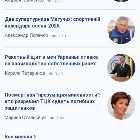
Андрей Клименко
2,1 т.
Два супертурнира Магучих: спортивній
календарь осени-2026
Александр Липенко
5,7 т.
Ракетный щит и меч Украины: ставка
на производство собственных ракет
Кирилл Татаринов
2,8 т.
Посмертная "презумпция виновности":
кто разрешил ТЦК судить погибших
защитников
Марина Ставнійчук
6,4 т.
Все мнения